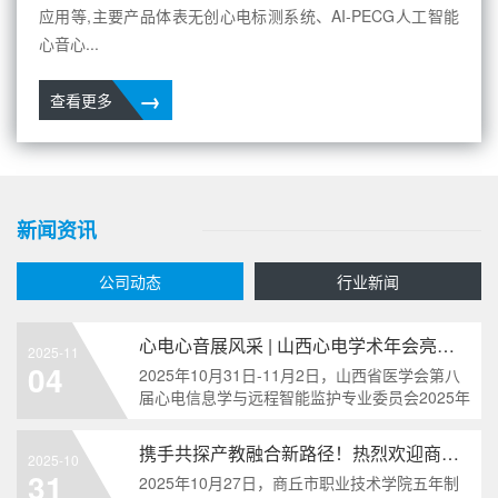
应用等,主要产品体表无创心电标测系统、AI-PECG人工智能
心音心...
→
查看更多
新闻资讯
公司动态
行业新闻
心电心音展风采 | 山西心电学术年会亮点：善仁
2025-11
04
2025年10月31日-11月2日，山西省医学会第八
届心电信息学与远程智能监护专业委员会2025年
学术年会暨心律失常心电图分析能力提升培训班
在山西太原盛大召开。本次会议不仅汇聚山西乃
携手共探产教融合新路径！热烈欢迎商丘市职业
2025-10
至
31
2025年10月27日，商丘市职业技术学院五年制