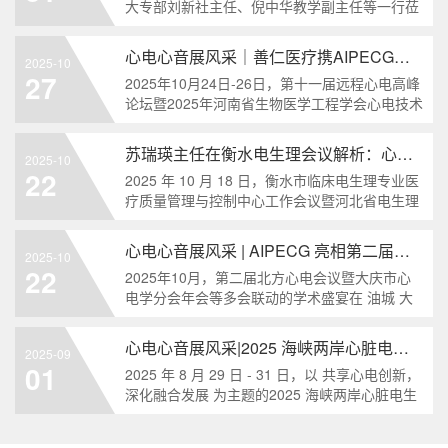
大专部刘新社主任、倪中华教学副主任等一行莅
临我司(河南善仁医疗科技有限公司)考察调研，
本次调研围绕深化职业教育校企合作展开，旨在
心电心音展风采｜善仁医疗携AIPECG系统亮相第十
2025-10
27
2025年10月24日-26日，第十一届远程心电高峰
论坛暨2025年河南省生物医学工程学会心电技术
与诊断专业委员会年会在郑州黄河饭店成功举
办。河南善仁医疗科技有限公司受邀参会，携核
苏瑞瑛主任在衡水电生理会议解析：心电心音同
2025-10
心
22
2025 年 10 月 18 日，衡水市临床电生理专业医
疗质量管理与控制中心工作会议暨河北省电生理
学会相关分会会议在衡水市人民医院盛大召开。
会上，河北医科大学第三医院苏瑞瑛主任重点
心电心音展风采 | AIPECG 亮相第二届北方心电会议
2025-10
22
2025年10月，第二届北方心电会议暨大庆市心
电学分会年会等多会联动的学术盛宴在 油城 大
庆盛大召开。河南善仁医疗科技有限公司携自主
研发的AIPECG 体表标测心电图监测系统精彩亮
心电心音展风采|2025 海峡两岸心脏电生理研讨会
2025-09
相
01
2025 年 8 月 29 日 - 31 日，以 共享心电创新，
深化融合发展 为主题的2025 海峡两岸心脏电生
理研讨会暨福建省医学会心电图学学术会议暨临
床心电图学新技术及新动向学习班，在福建省立