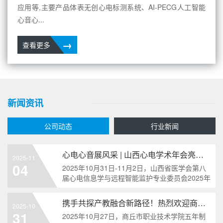
应用等,主要产品体表无创心电标测系统、AI-PECG人工智能
心音心...
→
查看更多
新闻资讯
公司动态
行业新闻
心电心音展风采 | 山西心电学术年会亮点：善仁
2025-11
04
2025年10月31日-11月2日，山西省医学会第八
届心电信息学与远程智能监护专业委员会2025年
学术年会暨心律失常心电图分析能力提升培训班
在山西太原盛大召开。本次会议不仅汇聚山西乃
携手共探产教融合新路径！热烈欢迎商丘市职业
2025-10
至
31
2025年10月27日，商丘市职业技术学院五年制