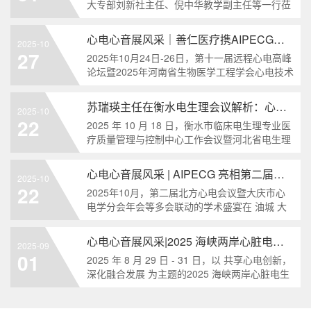
大专部刘新社主任、倪中华教学副主任等一行莅
临我司(河南善仁医疗科技有限公司)考察调研，
本次调研围绕深化职业教育校企合作展开，旨在
心电心音展风采｜善仁医疗携AIPECG系统亮相第十
2025-10
27
2025年10月24日-26日，第十一届远程心电高峰
论坛暨2025年河南省生物医学工程学会心电技术
与诊断专业委员会年会在郑州黄河饭店成功举
办。河南善仁医疗科技有限公司受邀参会，携核
苏瑞瑛主任在衡水电生理会议解析：心电心音同
2025-10
心
22
2025 年 10 月 18 日，衡水市临床电生理专业医
疗质量管理与控制中心工作会议暨河北省电生理
学会相关分会会议在衡水市人民医院盛大召开。
会上，河北医科大学第三医院苏瑞瑛主任重点
心电心音展风采 | AIPECG 亮相第二届北方心电会议
2025-10
22
2025年10月，第二届北方心电会议暨大庆市心
电学分会年会等多会联动的学术盛宴在 油城 大
庆盛大召开。河南善仁医疗科技有限公司携自主
研发的AIPECG 体表标测心电图监测系统精彩亮
心电心音展风采|2025 海峡两岸心脏电生理研讨会
2025-09
相
01
2025 年 8 月 29 日 - 31 日，以 共享心电创新，
深化融合发展 为主题的2025 海峡两岸心脏电生
理研讨会暨福建省医学会心电图学学术会议暨临
床心电图学新技术及新动向学习班，在福建省立