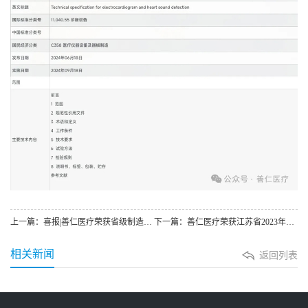
上一篇：喜报|善仁医疗荣获省级制造业单项冠军称号
下一篇：善仁医疗荣获江苏省2023年度省科学技术奖一等奖
相关新闻
返回列表